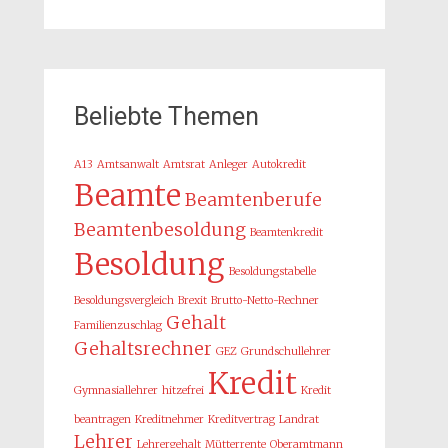
Beliebte Themen
A13
Amtsanwalt
Amtsrat
Anleger
Autokredit
Beamte
Beamtenberufe
Beamtenbesoldung
Beamtenkredit
Besoldung
Besoldungstabelle
Besoldungsvergleich
Brexit
Brutto-Netto-Rechner
Gehalt
Familienzuschlag
Gehaltsrechner
GEZ
Grundschullehrer
Kredit
Gymnasiallehrer
hitzefrei
Kredit
beantragen
Kreditnehmer
Kreditvertrag
Landrat
Lehrer
Lehrergehalt
Mütterrente
Oberamtmann