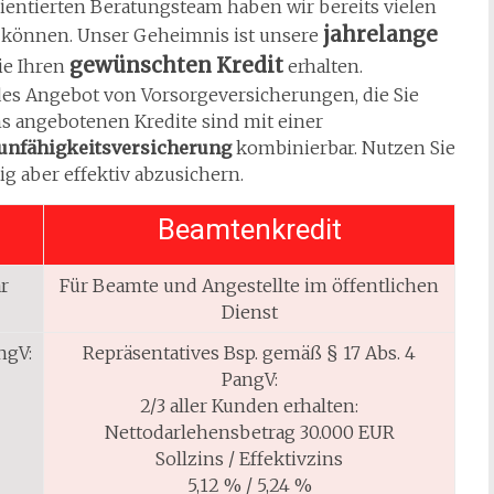
ntierten Beratungsteam haben wir bereits vielen
jahrelange
 können. Unser Geheimnis ist unsere
gewünschten Kredit
Sie Ihren
erhalten.
des Angebot von Vorsorgeversicherungen, die Sie
ns angebotenen Kredite sind mit einer
unfähigkeitsversicherung
kombinierbar. Nutzen Sie
ig aber effektiv abzusichern.
Beamtenkredit
r
Für Beamte und Angestellte im öffentlichen
Dienst
ngV:
Repräsentatives Bsp. gemäß § 17 Abs. 4
PangV:
2/3 aller Kunden erhalten:
Nettodarlehensbetrag 30.000 EUR
Sollzins / Effektivzins
5,12 % / 5,24 %