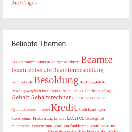
Ihre Fragen
Beliebte Themen
Beamte
A13
Amtsanwalt
Amtsrat
Anleger
Autokredit
Beamtenberufe
Beamtenbesoldung
Besoldung
Beamtenkredit
Besoldungstabelle
Besoldungsvergleich
Brexit
Brutto-Netto-Rechner
Familienzuschlag
Gehalt
Gehaltsrechner
GEZ
Grundschullehrer
Kredit
Gymnasiallehrer
hitzefrei
Kredit beantragen
Lehrer
Kreditnehmer
Kreditvertrag
Landrat
Lehrergehalt
Mütterrente
Oberamtmann
Rente
Rundfunkbeitrag
Schule
Schulleiter