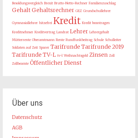
Besoldungsvergleich
Brexit
Brutto-Netto-Rechner
Familienzuschlag
Gehalt
Gehaltsrechner
GEZ
Grundschullehrer
Kredit
Gymnasiallehrer
hitzefrei
Kredit beantragen
Lehrer
Kreditnehmer
Kreditvertrag
Landrat
Lehrergehalt
Mütterrente
Oberamtmann
Rente
Rundfunkbeitrag
Schule
Schulleiter
Tarifrunde
Tarifrunde 2019
Soldaten auf Zeit
Sparer
Tarifrunde TV-L
Zinsen
tv-l
Weihnachtsgeld
Zoll
Öffentlicher Dienst
Zollbeamte
Über uns
Datenschutz
AGB