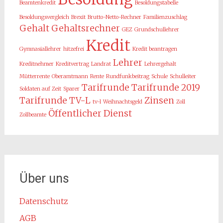
Beamtenkredit
Besoldungstabelle
Besoldungsvergleich
Brexit
Brutto-Netto-Rechner
Familienzuschlag
Gehalt
Gehaltsrechner
GEZ
Grundschullehrer
Kredit
Gymnasiallehrer
hitzefrei
Kredit beantragen
Lehrer
Kreditnehmer
Kreditvertrag
Landrat
Lehrergehalt
Mütterrente
Oberamtmann
Rente
Rundfunkbeitrag
Schule
Schulleiter
Tarifrunde
Tarifrunde 2019
Soldaten auf Zeit
Sparer
Tarifrunde TV-L
Zinsen
tv-l
Weihnachtsgeld
Zoll
Öffentlicher Dienst
Zollbeamte
Über uns
Datenschutz
AGB