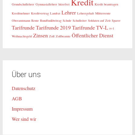
Kredit
Grundschullehrer
Gymnasiallehrer
hitzefrei
Kredit beantragen
Lehrer
Kreditnehmer
Kreditvertrag
Landrat
Lehrergehalt
Mütterrente
Oberamtmann
Rente
Rundfunkbeitrag
Schule
Schulleiter
Soldaten auf Zeit
Sparer
Tarifrunde
Tarifrunde 2019
Tarifrunde TV-L
tv-l
Zinsen
Öffentlicher Dienst
Weihnachtsgeld
Zoll
Zollbeamte
Über uns
Datenschutz
AGB
Impressum
Wer sind wir