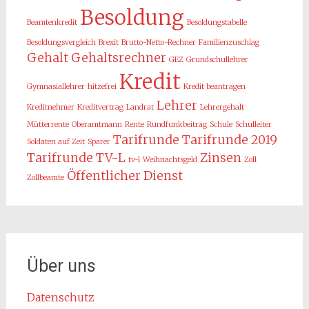
Besoldung
Beamtenkredit
Besoldungstabelle
Besoldungsvergleich
Brexit
Brutto-Netto-Rechner
Familienzuschlag
Gehalt
Gehaltsrechner
GEZ
Grundschullehrer
Kredit
Gymnasiallehrer
hitzefrei
Kredit beantragen
Lehrer
Kreditnehmer
Kreditvertrag
Landrat
Lehrergehalt
Mütterrente
Oberamtmann
Rente
Rundfunkbeitrag
Schule
Schulleiter
Tarifrunde
Tarifrunde 2019
Soldaten auf Zeit
Sparer
Tarifrunde TV-L
Zinsen
tv-l
Weihnachtsgeld
Zoll
Öffentlicher Dienst
Zollbeamte
Über uns
Datenschutz