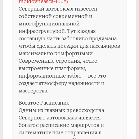
moldovneasca-160g/
Северный автовокзал известен
собственной современной и
многофункциональной
инфраструктурой. Тут каждая
составную часть заботливо продумана,
чтобы сделать поездки для пассажиров
максимально комфортными.
Современные строения, четко
выстроенные платформы,
информационные табло – все это
создает атмосферу надежности и
мастерства.
Богатое Расписание:
Одним из главных превосходства
Северного автовокзала является
богатое расписание маршрутов и
систематические отправления в