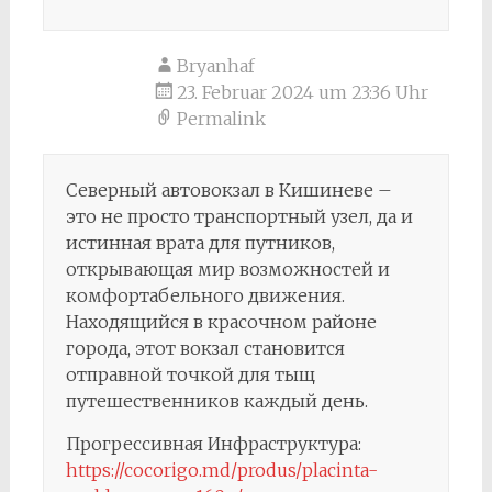
Bryanhaf
23. Februar 2024 um 23:36 Uhr
Permalink
Северный автовокзал в Кишиневе –
это не просто транспортный узел, да и
истинная врата для путников,
открывающая мир возможностей и
комфортабельного движения.
Находящийся в красочном районе
города, этот вокзал становится
отправной точкой для тыщ
путешественников каждый день.
Прогрессивная Инфраструктура:
https://cocorigo.md/produs/placinta-