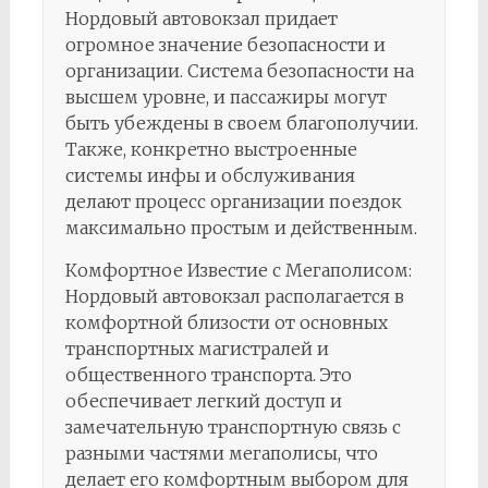
Нордовый автовокзал придает
огромное значение безопасности и
организации. Система безопасности на
высшем уровне, и пассажиры могут
быть убеждены в своем благополучии.
Также, конкретно выстроенные
системы инфы и обслуживания
делают процесс организации поездок
максимально простым и действенным.
Комфортное Известие с Мегаполисом:
Нордовый автовокзал располагается в
комфортной близости от основных
транспортных магистралей и
общественного транспорта. Это
обеспечивает легкий доступ и
замечательную транспортную связь с
разными частями мегаполисы, что
делает его комфортным выбором для