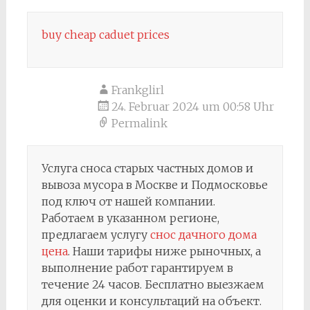
buy cheap caduet prices
Frankglirl
24. Februar 2024 um 00:58 Uhr
Permalink
Услуга сноса старых частных домов и
вывоза мусора в Москве и Подмосковье
под ключ от нашей компании.
Работаем в указанном регионе,
предлагаем услугу
снос дачного дома
цена
. Наши тарифы ниже рыночных, а
выполнение работ гарантируем в
течение 24 часов. Бесплатно выезжаем
для оценки и консультаций на объект.