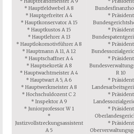
* Hauptbrandmeister A 9
* Präsiden
* Hauptfeldwebel A 8
Bundesfinanzhof
* Hauptgefreiter A 4
* Präsiden
* Hauptkonservator A 15
Bundesgerichtsho
* Hauptkustos A 15
* Präsiden
* Hauptlehrer A 13
Bundespatentgeri
* Hauptlokomotivführer A 8
* Präsiden
* Hauptmann A 11, A 12
Bundessozialgeric
* Hauptschaffner A 4
* Präsiden
* Hauptsekretär A 8
Bundesverwaltung
* Hauptwachtmeister A 4
R 10
* Hauptwart A 5, A 6
* Präsiden
* Hauptwerkmeister A 8
Landesarbeitsgeri
* Hochschuldozent C 2
* Präsiden
* Inspektor A 9
Landessozialgeri
* Juniorprofessor W 1
* Präsiden
*
Oberlandesgeric
Justizvollstreckungsassistent
* Präsiden
A 5
Oberverwaltungsge