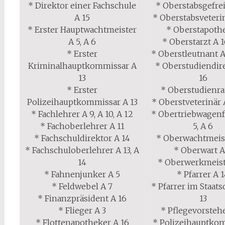
* Direktor einer Fachschule
* Oberstabsgefrei
A 15
* Oberstabsveteri
* Erster Hauptwachtmeister
* Oberstapoth
A 5, A 6
* Oberstarzt A 1
* Erster
* Oberstleutnant A 
Kriminalhauptkommissar A
* Oberstudiendir
13
16
* Erster
* Oberstudienra
Polizeihauptkommissar A 13
* Oberstveterinär A
* Fachlehrer A 9, A 10, A 12
* Obertriebwagenf
* Fachoberlehrer A 11
5, A 6
* Fachschuldirektor A 14
* Oberwachtmeist
* Fachschuloberlehrer A 13, A
* Oberwart A
14
* Oberwerkmeist
* Fahnenjunker A 5
* Pfarrer A 
* Feldwebel A 7
* Pfarrer im Staats
* Finanzpräsident A 16
13
* Flieger A 3
* Pflegevorsteh
* Flottenapotheker A 16
* Polizeihauptko