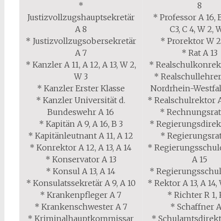
*
8
Justizvollzugshauptsekretär
* Professor A 16, B
A 8
C3, C 4, W 2, 
* Justizvollzugsobersekretär
* Prorektor W 2
A 7
* Rat A 13
* Kanzler A 11, A 12, A 13, W 2,
* Realschulkonrek
W 3
* Realschullehrer
* Kanzler Erster Klasse
Nordrhein-Westfal
* Kanzler Universität d.
* Realschulrektor A
Bundeswehr A 16
* Rechnungsrat
* Kapitän A 9, A 16, B 3
* Regierungsdirek
* Kapitänleutnant A 11, A 12
* Regierungsrat
* Konrektor A 12, A 13, A 14
* Regierungsschul
* Konservator A 13
A 15
* Konsul A 13, A 14
* Regierungsschul
* Konsulatssekretär A 9, A 10
* Rektor A 13, A 14,
* Krankenpfleger A 7
* Richter R 1, 
* Krankenschwester A 7
* Schaffner A
* Kriminalhauptkommissar
* Schulamtsdirekt