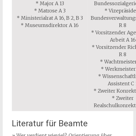
* Major A 13
Bundessozialgeri
* Matrose A 3
* Vizepräsid
* Ministerialrat A 16, B 2, B 3
Bundesverwaltung
* Museumsdirektor A 16
R 8
* Vorsitzender Age
Arbeit A 16
* Vorsitzender Rich
R 8
* Wachtmeister
* Werkmeister
* Wissenschaftl
Assistent C 
* Zweiter Konrekt
* Zweiter
Realschulkonrekt
Literatur für Beamte
» Wer verdient wieviel?: Orientierung über