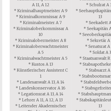
A 11, A 12
* Schulrat A 
* Kriminalhauptmeister A 9
* Seehauptkapitän
* Kriminalkommissar A 9
13
* Kriminalmeister A 7
* Seekadett A
* Kriminaloberkommissar A
* Seekapitän 
10
* Seeoberkapitä
* Kriminalobermeister A 8
* Sekretär A
* Kriminaloberwachtmeister
* Senatsrat A
A 5
* Soldat A 
* Kriminalwachtmeister A 5
* Staatsanwalt R 
* Kustos A 13
* Stabsapotheke
* Künstlerischer Assistent C
* Stabsarzt A
1
* Stabsbootsman
* Landesanwalt A 13, A 14
* Stabsfeldwebe
* Landeskonservator A 16
* Stabsgefreite
* Legationsrat A 13, A 14
* Stabshauptman
* Lehrer A 11, A 12, A 13
* Stabskapitänleu
* Leitender Akademischer
13