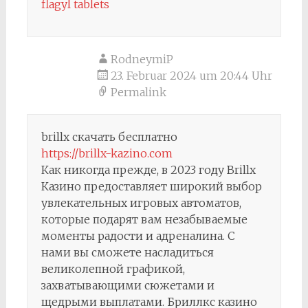
flagyl tablets
RodneymiP
23. Februar 2024 um 20:44 Uhr
Permalink
brillx скачать бесплатно
https://brillx-kazino.com
Как никогда прежде, в 2023 году Brillx
Казино предоставляет широкий выбор
увлекательных игровых автоматов,
которые подарят вам незабываемые
моменты радости и адреналина. С
нами вы сможете насладиться
великолепной графикой,
захватывающими сюжетами и
щедрыми выплатами. Бриллкс казино