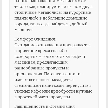
разные направления. Независимо от
такого как, планируете ли вы поездку в
столичные мегаполисы, на курортные
пляжи либо в небольшие домашние
города, тут всегда найдется удобный
маршрут.
Комфорт Ожидания:
Ожидание отправления превращается
в приятное время спасибо
комфортным зонам отдыха, кафе и
магазинам, предлагающим
разнообразные продукты и
предложения. Путешественники
имеют все шансы насладиться
свежайшими напитками, перекусить в
уютных кафе или приобрести нужные
в проезжей части продукты.
Защищенность и Организация: