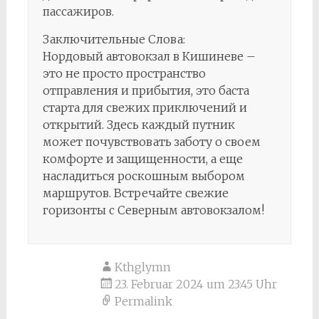
пассажиров.
Заключительные Слова:
Нордовый автовокзал в Кишиневе –
это не просто пространство
отправления и прибытия, это баста
старта для свежих приключений и
открытий. Здесь каждый путник
может почувствовать заботу о своем
комфорте и защищенности, а еще
насладиться роскошным выбором
маршрутов. Встречайте свежие
горизонты с Северным автовокзалом!
Kthglymn
23. Februar 2024 um 23:45 Uhr
Permalink