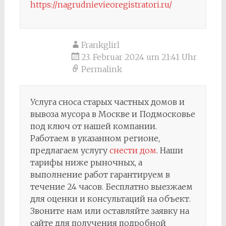
https://nagrudnievieoregistratori.ru/
Frankglirl
23. Februar 2024 um 21:41 Uhr
Permalink
Услуга сноса старых частных домов и
вывоза мусора в Москве и Подмосковье
под ключ от нашей компании.
Работаем в указанном регионе,
предлагаем услугу
снести дом
. Наши
тарифы ниже рыночных, а
выполнение работ гарантируем в
течение 24 часов. Бесплатно выезжаем
для оценки и консультаций на объект.
Звоните нам или оставляйте заявку на
сайте для получения подробной