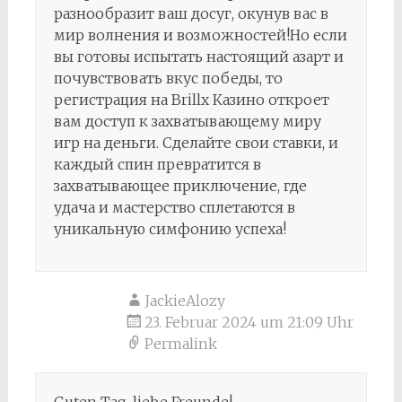
разнообразит ваш досуг, окунув вас в
мир волнения и возможностей!Но если
вы готовы испытать настоящий азарт и
почувствовать вкус победы, то
регистрация на Brillx Казино откроет
вам доступ к захватывающему миру
игр на деньги. Сделайте свои ставки, и
каждый спин превратится в
захватывающее приключение, где
удача и мастерство сплетаются в
уникальную симфонию успеха!
JackieAlozy
23. Februar 2024 um 21:09 Uhr
Permalink