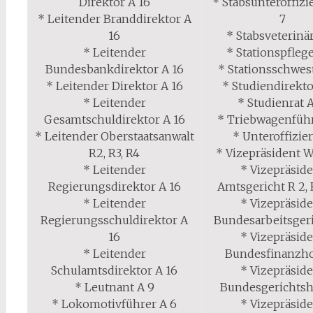
Direktor A 16
* Stabsunteroffizie
* Leitender Branddirektor A
7
16
* Stabsveterinär
* Leitender
* Stationspflege
Bundesbankdirektor A 16
* Stationsschwes
* Leitender Direktor A 16
* Studiendirekto
* Leitender
* Studienrat A
Gesamtschuldirektor A 16
* Triebwagenführ
* Leitender Oberstaatsanwalt
* Unteroffizier
R2, R3, R4
* Vizepräsident W
* Leitender
* Vizepräsid
Regierungsdirektor A 16
Amtsgericht R 2, R
* Leitender
* Vizepräsid
Regierungsschuldirektor A
Bundesarbeitsgeri
16
* Vizepräsid
* Leitender
Bundesfinanzho
Schulamtsdirektor A 16
* Vizepräsid
* Leutnant A 9
Bundesgerichtsh
* Lokomotivführer A 6
* Vizepräsid