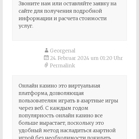
Звоните нам или оставляйте заявку на
сайте для получения подробной
информации и расчета стоимости
услуг.
Georgenal
24. Februar 2024 um 01:20 Uhr
Permalink
Онлайн казино это виртуальная
платформа, дозволяющая
пользователям играть в азартные игры
через веб. С каждым годом
популярность онлайн казино все
больше вырастает, поскольку это
удобный метод насладиться азартной
игрой без необходимости покидать