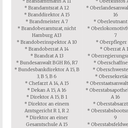
* Brandamtmann A 11
* Oberkustos 
* Brandamtsrat A 12
* Oberlandesanwalt
* Branddirektor A 15
16
* Brandmeister A 7
* Oberleutnant
* Brandoberamtsrat, nicht
* Oberlokomotivf
Hamburg A13
7
* Brandoberinspektor A 10
* Oberpfleger
* Brandoberrat A 14
* Oberrat A 
* Brandrat A 13
* Oberregierungsr
* Bundesanwalt BGH R6, R7
* Oberschaffne
* Bundesbankdirektor A 15, B
* Oberschweste
3, B 5, B 6
* Obersekretär
* Chefarzt A 14, A 15
* Oberstaatsanwalt 
* Dekan A 15, A 16
* Oberstabsapothek
* Direktor A 15, B 1
A 16
* Direktor an einem
* Oberstabsarzt
Amtsgericht R 1, R 2
* Oberstabsboot
* Direktor an einer
9
Gesamtschule A 15
* Oberstabsfeldwe