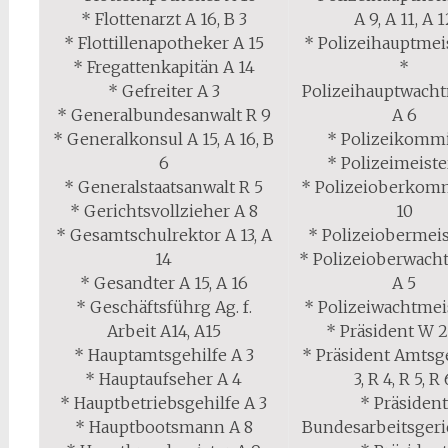
* Flottenarzt A 16, B 3
A 9, A 11, A 
* Flottillenapotheker A 15
* Polizeihauptmei
* Fregattenkapitän A 14
*
* Gefreiter A 3
Polizeihauptwacht
* Generalbundesanwalt R 9
A 6
* Generalkonsul A 15, A 16, B
* Polizeikommi
6
* Polizeimeiste
* Generalstaatsanwalt R 5
* Polizeioberkomm
* Gerichtsvollzieher A 8
10
* Gesamtschulrektor A 13, A
* Polizeiobermeis
14
* Polizeioberwach
* Gesandter A 15, A 16
A 5
* Geschäftsführg Ag. f.
* Polizeiwachtmei
Arbeit A14, A15
* Präsident W 2
* Hauptamtsgehilfe A 3
* Präsident Amtsg
* Hauptaufseher A 4
3, R 4, R 5, R
* Hauptbetriebsgehilfe A 3
* Präsiden
* Hauptbootsmann A 8
Bundesarbeitsgeri