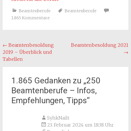
Beamtenberufe
Beamtenberufe
1.865 Kommentare
Beitragsnavigation
←
Beamtenbesoldung
Beamtenbesoldung 2021
2019 – Überblick und
→
Tabellen
1.865 Gedanken zu „
250
Beamtenberufe – Infos,
Empfehlungen, Tipps
“
SyhkNailt
23. Februar 2024 um 18:38 Uhr