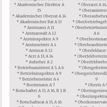
* Akademischer Direktor A
* Oberarzt A 14,
15
* Oberassistent
* Akademischer Oberrat A 14
* Oberaufseher
* Akademischer Rat A 13
* Oberbetriebsgeh
* Amtmann A 11
* Oberbetriebsmeis
* Amtsanwalt A 12
A 6
* Amtsinspektor A 9
* Oberbootsman
* Amtsmeister A 4
* Oberbrandmeist
* Amtsrat A 12
* Oberfeldarzt 
* Arzt A 13, A 14
* Oberfeldveterin
* Aufseher A 2
* Oberfeldwebe
* Betriebsassistent A 5, A 6
* Obergefreiter
* Betriebsinspektor A 9
* Obergerichtsvoll
* Betriebsmeister A 4
9
* Bootsmann A 7
* Oberin A 
* Botschafter A 15, A 16, B 3, B
* Oberingenieu
6
* Oberinspektor
* Botschaftsrat A 15, A 16
* Oberkonservato